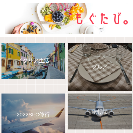
イタリア生活
グルメ
旅行記
2022SFC修行