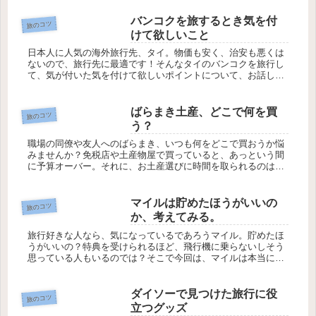
造りを制する！...
バンコクを旅するとき気を付
旅のコツ
けて欲しいこと
日本人に人気の海外旅行先、タイ。物価も安く、治安も悪くは
ないので、旅行先に最適です！そんなタイのバンコクを旅行し
て、気が付いた気を付けて欲しいポイントについて、お話した
いと思います。とにかく暑い＆スコールに注意1年を通して、
気温の高いバンコ...
ばらまき土産、どこで何を買
旅のコツ
う？
職場の同僚や友人へのばらまき、いつも何をどこで買おうか悩
みませんか？免税店や土産物屋で買っていると、あっという間
に予算オーバー。それに、お土産選びに時間を取られるのは、
なるべく避けたいですよね。そこで今回は、海外旅行でばらま
き土産を購入する...
マイルは貯めたほうがいいの
旅のコツ
か、考えてみる。
旅行好きな人なら、気になっているであろうマイル。貯めたほ
うがいいの？特典を受けられるほど、飛行機に乗らないしそう
思っている人もいるのでは？そこで今回は、マイルは本当に貯
めたほうがいいのか考えてみようと思います。
ダイソーで見つけた旅行に役
旅のコツ
立つグッズ