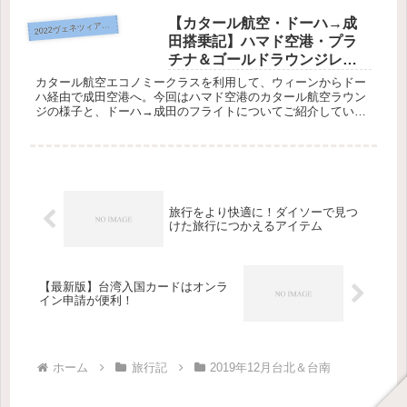
ム利用でも...
【カタール航空・ドーハ→成
022ヴェネツィア＆ウィーン
2
田搭乗記】ハマド空港・プラ
チナ＆ゴールドラウンジレビ
ュー【2022年版】
カタール航空エコノミークラスを利用して、ウィーンからドー
ハ経由で成田空港へ。今回はハマド空港のカタール航空ラウン
ジの様子と、ドーハ→成田のフライトについてご紹介していま
す。
旅行をより快適に！ダイソーで見つ
けた旅行につかえるアイテム
【最新版】台湾入国カードはオンラ
イン申請が便利！
ホーム
旅行記
2019年12月台北＆台南