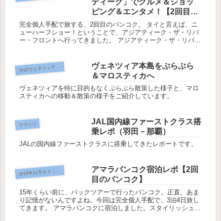
ティーク」でグルメ＆ショッ
ピング＆エンタメ！【2回目の
バンコク】
完全個人手配で旅する、2回目のバンコク。 タイと言えば、ニ
ューハーフショー！ということで、アジアティーク・ザ・リバ
ー・フロントへ行ってきました。 アジアティーク・ザ・リバ
ー・フロント への行き方 アジアティーク・ザ・リバー・フロ
ント へは、...
ヴェネツィア本島をぶらぶら
022ヴェネツィア＆ウィーン
2
＆マロスティカへ
ヴェネツィアを特に目的もなくぶらぶら散策した様子と、マロ
スティカへの移動＆散策の様子をご紹介しています。
JAL国内線ファーストクラス搭
ラウンジ
乗レポ（羽田－那覇）
JALの国内線ファーストクラスに搭乗してきたレポートです。
アマラバンコク宿泊レポ【2回
019年11月タイ（バンコク）
2
目のバンコク】
15年くらい前に、パックツアーで行ったバンコク。正直、あま
り記憶がないんですよね。今回は完全個人手配で、3泊4日旅し
てきます。 アマラバンコクに宿泊しました。スタイリッシュな
アマラバンコク宿泊は3泊ともアマラバンコクへ。クラブルー