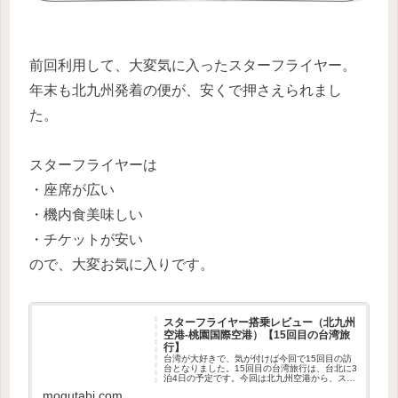
前回利用して、大変気に入ったスターフライヤー。
年末も北九州発着の便が、安くで押さえられまし
た。
スターフライヤーは
・座席が広い
・機内食美味しい
・チケットが安い
ので、大変お気に入りです。
スターフライヤー搭乗レビュー（北九州
空港-桃園国際空港）【15回目の台湾旅
行】
台湾が大好きで、気が付けば今回で15回目の訪
台となりました。15回目の台湾旅行は、台北に3
泊4日の予定です。今回は北九州空港から、スタ
ーフライヤーを利用して台湾へと向かいます。
mogutabi.com
チェックインは2時間半前からスターフライヤー