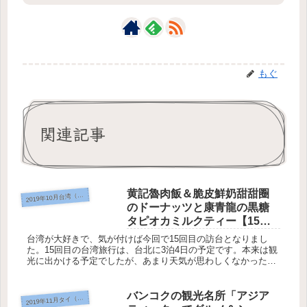
もぐ
関連記事
黄記魯肉飯＆脆皮鮮奶甜甜圈
2
019年10月台湾（台北）
のドーナッツと康青龍の黒糖
タピオカミルクティー【15回
目の台湾旅行】食べ歩きの2日
台湾が大好きで、気が付けば今回で15回目の訪台となりまし
目
た。15回目の台湾旅行は、台北に3泊4日の予定です。本来は観
光に出かける予定でしたが、あまり天気が思わしくなかったの
でキャンセルし、食べ歩きに変更です。 ランチは大好きな黄記
魯肉飯（ ...
バンコクの観光名所「アジア
019年11月タイ（バンコク）
2