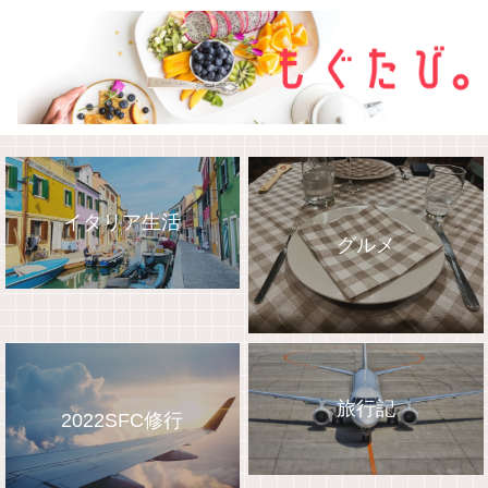
イタリア生活
グルメ
旅行記
2022SFC修行