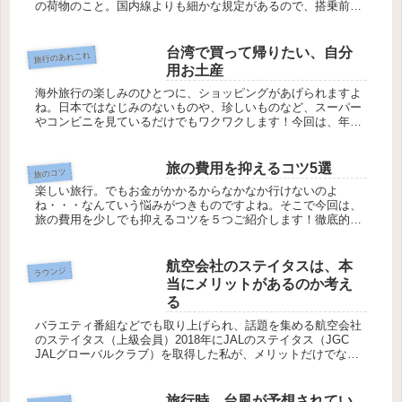
の荷物のこと。国内線よりも細かな規定があるので、搭乗前に
きちんと確認しておく必要があります。今回は、国際線の機内
持ち込みのルール...
台湾で買って帰りたい、自分
旅行のあれこれ
用お土産
海外旅行の楽しみのひとつに、ショッピングがあげられますよ
ね。日本ではなじみのないものや、珍しいものなど、スーパー
やコンビニを見ているだけでもワクワクします！今回は、年に
3回は台湾を旅するわたしが、毎回自分用に買って帰るものを
ご紹介します。
旅の費用を抑えるコツ5選
旅のコツ
楽しい旅行。でもお金がかかるからなかなか行けないのよ
ね・・・なんていう悩みがつきものですよね。そこで今回は、
旅の費用を少しでも抑えるコツを５つご紹介します！徹底的に
価格をリサーチするホテルや航空券など、旅には絶対必要な交
通費と宿泊費。ここを...
航空会社のステイタスは、本
ラウンジ
当にメリットがあるのか考え
る
バラエティ番組などでも取り上げられ、話題を集める航空会社
のステイタス（上級会員）2018年にJALのステイタス（JGC
JALグローバルクラブ）を取得した私が、メリットだけでな
く、デメリットもお話したいと思います。
旅行時、台風が予想されてい