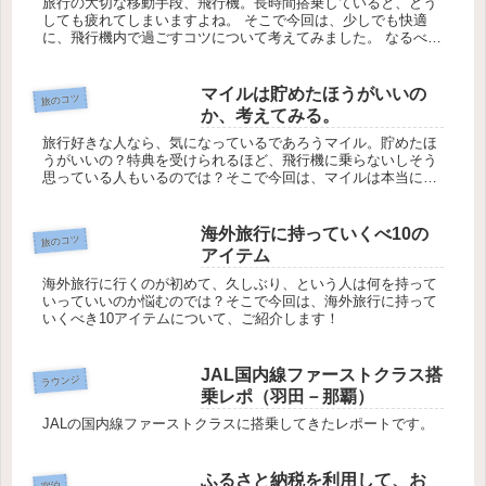
旅行の大切な移動手段、飛行機。長時間搭乗していると、どう
しても疲れてしまいますよね。 そこで今回は、少しでも快適
に、飛行機内で過ごすコツについて考えてみました。 なるべく
楽な服装で以前お話したように、飛行機内で楽に過ごすには服
装が重要。オシ...
マイルは貯めたほうがいいの
旅のコツ
か、考えてみる。
旅行好きな人なら、気になっているであろうマイル。貯めたほ
うがいいの？特典を受けられるほど、飛行機に乗らないしそう
思っている人もいるのでは？そこで今回は、マイルは本当に貯
めたほうがいいのか考えてみようと思います。
海外旅行に持っていくべ10の
旅のコツ
アイテム
海外旅行に行くのが初めて、久しぶり、という人は何を持って
いっていいのか悩むのでは？そこで今回は、海外旅行に持って
いくべき10アイテムについて、ご紹介します！
JAL国内線ファーストクラス搭
ラウンジ
乗レポ（羽田－那覇）
JALの国内線ファーストクラスに搭乗してきたレポートです。
ふるさと納税を利用して、お
宿泊