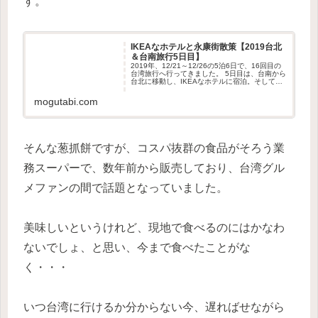
す。
IKEAなホテルと永康街散策【2019台北
＆台南旅行5日目】
2019年、12/21～12/26の5泊6日で、16回目の
台湾旅行へ行ってきました。 5日目は、台南から
台北に移動し、IKEAなホテルに宿泊。そして永
康街を散策しました。クラブラウンジで朝食朝
食はクラブラウンジでいただきました。オーダ
mogutabi.com
ーメニ...
そんな葱抓餅ですが、コスパ抜群の食品がそろう業
務スーパーで、数年前から販売しており、台湾グル
メファンの間で話題となっていました。
美味しいというけれど、現地で食べるのにはかなわ
ないでしょ、と思い、今まで食べたことがな
く・・・
いつ台湾に行けるか分からない今、遅ればせながら