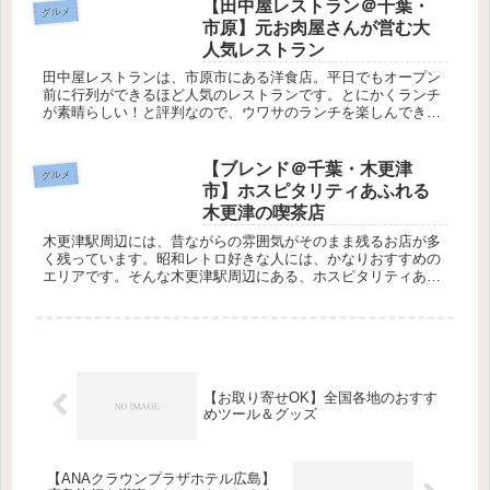
【田中屋レストラン＠千葉・
グルメ
市原】元お肉屋さんが営む大
人気レストラン
田中屋レストランは、市原市にある洋食店。平日でもオープン
前に行列ができるほど人気のレストランです。とにかくランチ
が素晴らしい！と評判なので、ウワサのランチを楽しんできま
した。オープン10分前で行列田中屋レストランは、JR五井駅か
ら徒歩15分...
【ブレンド＠千葉・木更津
グルメ
市】ホスピタリティあふれる
木更津の喫茶店
木更津駅周辺には、昔ながらの雰囲気がそのまま残るお店が多
く残っています。昭和レトロ好きな人には、かなりおすすめの
エリアです。そんな木更津駅周辺にある、ホスピタリティあふ
れる喫茶店でお茶をしてきました！※2020年9月に訪問したと
きの内容です...
【お取り寄せOK】全国各地のおすす
めツール＆グッズ
【ANAクラウンプラザホテル広島】