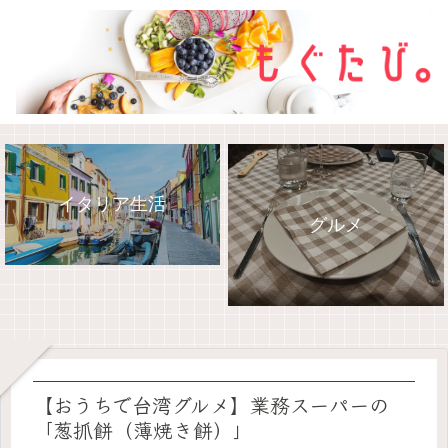
イタリア生活
グルメ
2022SFC修行
旅行記
【おうちで台湾グルメ】業務スーパーの
「葱抓餅（薄焼き餅）」