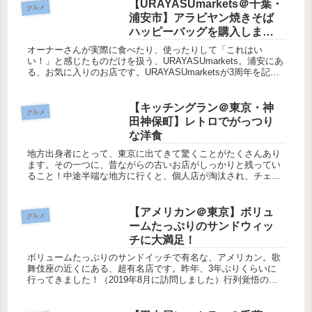
【URAYASUmarkets＠千葉・
グルメ
浦安市】アラビヤン焼きそば
ハッピーバッグを購入しまし
た
オーナーさんが実際に食べたり、使ったりして「これはい
い！」と感じたものだけを扱う、URAYASUmarkets。浦安にあ
る、お気に入りのお店です。URAYASUmarketsが3周年を記念
して発売した、アラビヤン焼きそばハッピーバッグを購入...
【キッチングラン＠東京・神
グルメ
田神保町】レトロでがっつり
な洋食
地方出身者にとって、東京に出てきて驚くことがたくさんあり
ます。その一つに、昔ながらの古いお店がしっかりと残ってい
ること！中途半端な地方に行くと、個人店が淘汰され、チェー
ン店しか残ってない、なんて風景も珍しくありません。先日、
偶然通りがかって...
【アメリカン＠東京】ボリュ
グルメ
ームたっぷりのサンドウィッ
チに大満足！
ボリュームたっぷりのサンドイッチで有名な、アメリカン。歌
舞伎座の近くにある、超有名店です。昨年、3年ぶりくらいに
行ってきました！（2019年8月に訪問しました）行列覚悟の人
気店！訪れたのは、雨の降る平日10時過ぎ。さすがにこの時間
なら人も少...